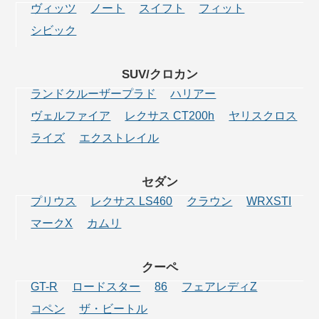
ヴィッツ
ノート
スイフト
フィット
シビック
SUV/クロカン
ランドクルーザープラド
ハリアー
ヴェルファイア
レクサス CT200h
ヤリスクロス
ライズ
エクストレイル
セダン
プリウス
レクサス LS460
クラウン
WRXSTI
マークX
カムリ
クーペ
GT-R
ロードスター
86
フェアレディZ
コペン
ザ・ビートル