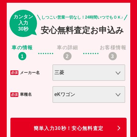
カンタン
しつこい営業一切なし！24時間いつでもＯＫ♪
入力
安心無料査定お申込み
30秒
車の情報
車の詳細
お客様情報
車
メーカー名
必須
必須
車種名
必須
必須
任
簡単入力30秒！安心無料査定