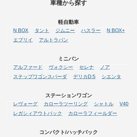
車種から探す
軽自動車
N BOX
タント
ジムニー
ハスラー
N BOX+
エブリイ
アルトラバン
ミニバン
アルファード
ヴォクシー
セレナ
ノア
ステップワゴンスパーダ
デリカD:5
シエンタ
ステーション
ワゴン
レヴォーグ
カローラツーリング
シャトル
V40
レガシィアウトバック
カローラフィールダー
コンパクト/
ハッチバック