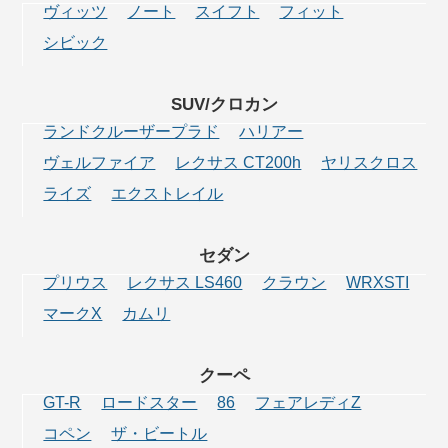
ヴィッツ
ノート
スイフト
フィット
シビック
SUV/クロカン
ランドクルーザープラド
ハリアー
ヴェルファイア
レクサス CT200h
ヤリスクロス
ライズ
エクストレイル
セダン
プリウス
レクサス LS460
クラウン
WRXSTI
マークX
カムリ
クーペ
GT-R
ロードスター
86
フェアレディZ
コペン
ザ・ビートル