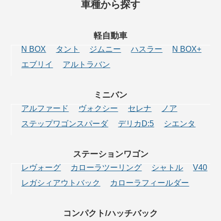
車種から探す
軽自動車
N BOX
タント
ジムニー
ハスラー
N BOX+
エブリイ
アルトラバン
ミニバン
アルファード
ヴォクシー
セレナ
ノア
ステップワゴンスパーダ
デリカD:5
シエンタ
ステーション
ワゴン
レヴォーグ
カローラツーリング
シャトル
V40
レガシィアウトバック
カローラフィールダー
コンパクト/
ハッチバック