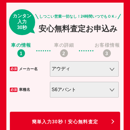
カンタン
しつこい営業一切なし！24時間いつでもＯＫ♪
入力
安心無料査定お申込み
30秒
車の情報
車の詳細
お客様情報
車
メーカー名
必須
必須
車種名
必須
必須
任
簡単入力30秒！安心無料査定