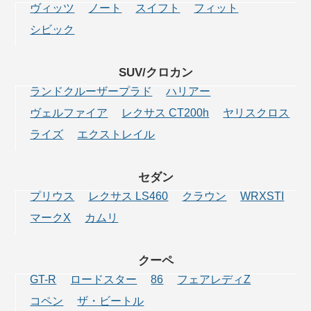
ヴィッツ
ノート
スイフト
フィット
シビック
SUV/クロカン
ランドクルーザープラド
ハリアー
ヴェルファイア
レクサス CT200h
ヤリスクロス
ライズ
エクストレイル
セダン
プリウス
レクサス LS460
クラウン
WRXSTI
マークX
カムリ
クーペ
GT-R
ロードスター
86
フェアレディZ
コペン
ザ・ビートル