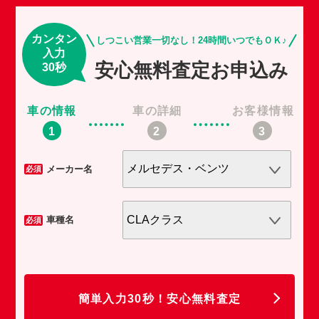
カンタン
しつこい営業一切なし！24時間いつでもＯＫ♪
入力
安心無料査定お申込み
30秒
車の情報
車の詳細
お客様情報
車
メーカー名
必須
必須
車種名
必須
必須
任
簡単入力30秒！安心無料査定