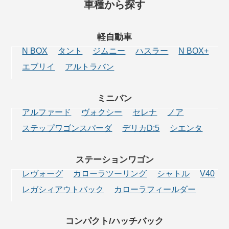
車種から探す
軽自動車
N BOX
タント
ジムニー
ハスラー
N BOX+
エブリイ
アルトラバン
ミニバン
アルファード
ヴォクシー
セレナ
ノア
ステップワゴンスパーダ
デリカD:5
シエンタ
ステーション
ワゴン
レヴォーグ
カローラツーリング
シャトル
V40
レガシィアウトバック
カローラフィールダー
コンパクト/
ハッチバック