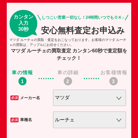
カンタン
しつこい営業一切なし！24時間いつでもＯＫ♪
入力
安心無料査定お申込み
30秒
マツダ ルーチェの買取・査定をおこなっております。お客様のマツダ ルーチ
ェの買取は、アップルにお任せください。
マツダ ルーチェの買取査定
カンタン60秒で査定額を
チェック！
車の情報
車の詳細
お客様情報
車
メーカー名
必須
必須
車種名
必須
必須