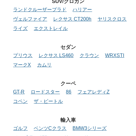
SUV/クロカン
ランドクルーザープラド
ハリアー
ヴェルファイア
レクサス CT200h
ヤリスクロス
ライズ
エクストレイル
セダン
プリウス
レクサス LS460
クラウン
WRXSTI
マークX
カムリ
クーペ
GT-R
ロードスター
86
フェアレディZ
コペン
ザ・ビートル
輸入車
ゴルフ
ベンツCクラス
BMW3シリーズ