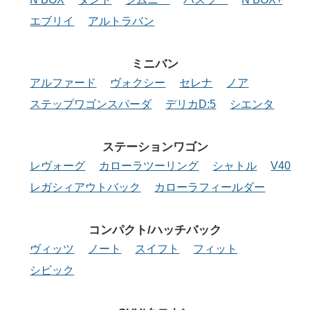
エブリイ
アルトラバン
ミニバン
アルファード
ヴォクシー
セレナ
ノア
ステップワゴンスパーダ
デリカD:5
シエンタ
ステーション
ワゴン
レヴォーグ
カローラツーリング
シャトル
V40
レガシィアウトバック
カローラフィールダー
コンパクト/
ハッチバック
ヴィッツ
ノート
スイフト
フィット
シビック