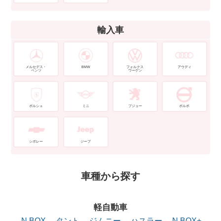
輸入車
メルセデス・
BMW
フォルクス
アウディ
ベンツ
ワーゲン
ポルシェ
ミニ
プジョー
ボルボ
シボレー
ジープ
車種から探す
軽自動車
N BOX
タント
ジムニー
ハスラー
N BOX+