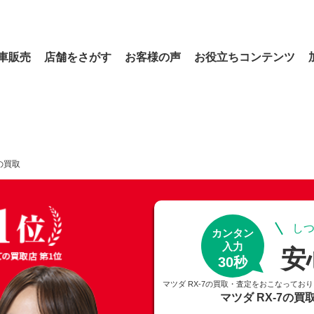
車販売
店舗をさがす
お客様の声
お役立ちコンテンツ
7の買取
しつ
カンタン
入力
安
30秒
マツダ RX-7の買取・査定をおこなってお
マツダ RX-7の買