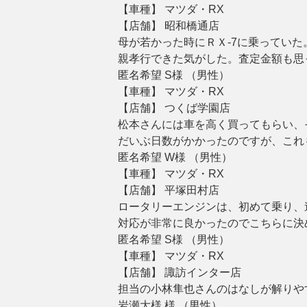
【車種】 マツダ・RX
【店舗】 昭和橋通店
母が若かった時にＲＸ-7に乗っていた
親孝行できた気がした。査定金額も思
匿名希望 S様 （男性）
【車種】 マツダ・RX
【店舗】 つくば学園店
松本さんには車を高く買ってもらい、
だいぶ日数がかかったのですが、これ
匿名希望 W様 （男性）
【車種】 マツダ・RX
【店舗】 平塚田村店
ロータリーエンジンは、初めて乗り、
対応が非常に良かったのでこちらに決
匿名希望 S様 （男性）
【車種】 マツダ・RX
【店舗】 諏訪インター店
担当の小林隼也さんのはなしが解りや
岩瀬大様 様 （男性）