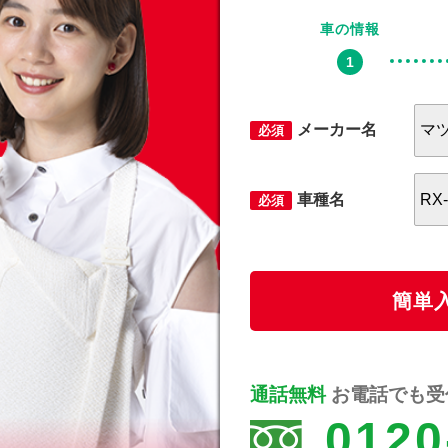
車の情報
メーカー名
必須
車種名
必須
簡単
通話無料
お電話でも受付
0120