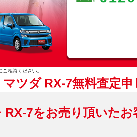
軽にご相談ください。
マツダ RX-7無料査定
・RX-7をお売り頂いたお