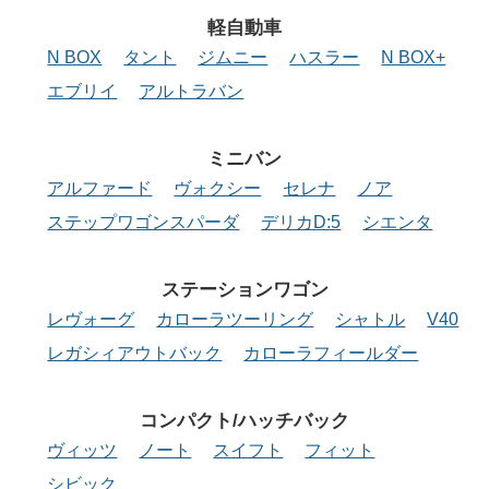
軽自動車
N BOX
タント
ジムニー
ハスラー
N BOX+
エブリイ
アルトラバン
ミニバン
アルファード
ヴォクシー
セレナ
ノア
ステップワゴンスパーダ
デリカD:5
シエンタ
ステーション
ワゴン
レヴォーグ
カローラツーリング
シャトル
V40
レガシィアウトバック
カローラフィールダー
コンパクト/
ハッチバック
ヴィッツ
ノート
スイフト
フィット
シビック