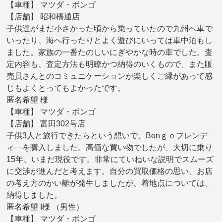
【車種】 マツダ・ボンゴ
【店舗】 昭和橋通店
子供達がまだ小さかった頃から乗っていたので九州へ車で
いったり、海へ行ったりとよく遊びにいっては車中泊もし
ました。家族の一番たのしいにぎやかな時の車でした。査
定内容も、査定方法も明瞭かつ納得のいくもので、また販
売員さんとのコミュニケーションが楽しくご縁があって感
じもよくとってもよかったです。
匿名希望 様
【車種】 マツダ・ボンゴ
【店舗】 富田302号店
子供3人と旅行できたらという想いで、Bonｇｏフレンデ
ィ―を購入しました。高価な買い物でしたが、大切に乗り
15年、いまだ現役です。非常にていねいな説明でスムーズ
に交渉が進んだと考えます。自分の買取価格の思い、お店
の考え方のかい離が発生しましたが、着地点については、
納得しました。
匿名希望 I様 （男性）
【車種】 マツダ・ボンゴ