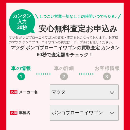
カンタン
しつこい営業一切なし！24時間いつでもＯＫ♪
入力
安心無料査定お申込み
30秒
マツダ ボンゴブローニイワゴンの買取・査定をおこなっております。お客様
のマツダ ボンゴブローニイワゴンの買取は、アップルにお任せください。
マツダ ボンゴブローニイワゴンの買取査定
カンタン
60秒で査定額をチェック！
車の情報
車の詳細
お客様情報
車
メーカー名
必須
必須
車種名
必須
必須