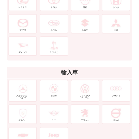
レクサス
トヨタ
日産
ホンダ
マツダ
スバル
スズキ
三菱
ダイハツ
ミツオカ
輸入車
メルセデス・
BMW
フォルクス
アウディ
ベンツ
ワーゲン
ポルシェ
ミニ
プジョー
ボルボ