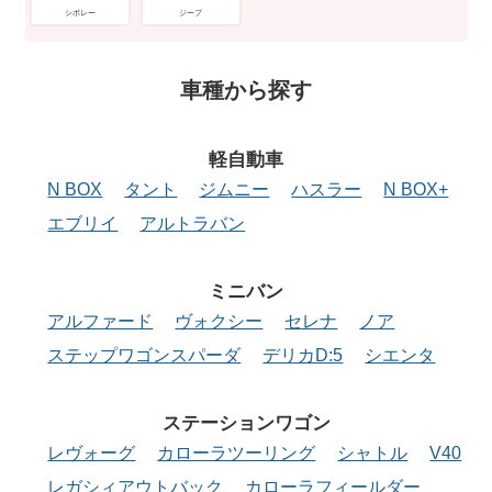
シボレー
ジープ
車種から探す
軽自動車
N BOX
タント
ジムニー
ハスラー
N BOX+
エブリイ
アルトラバン
ミニバン
アルファード
ヴォクシー
セレナ
ノア
ステップワゴンスパーダ
デリカD:5
シエンタ
ステーション
ワゴン
レヴォーグ
カローラツーリング
シャトル
V40
レガシィアウトバック
カローラフィールダー