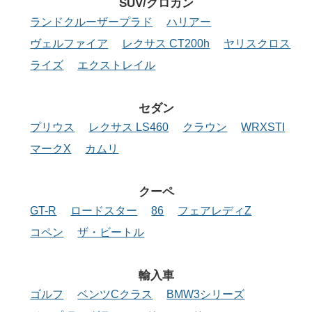
SUV/クロカン
ランドクルーザープラド
ハリアー
ヴェルファイア
レクサス CT200h
ヤリスクロス
ライズ
エクストレイル
セダン
プリウス
レクサス LS460
クラウン
WRXSTI
マークX
カムリ
クーペ
GT-R
ロードスター
86
フェアレディZ
コペン
ザ・ビートル
輸入車
ゴルフ
ベンツCクラス
BMW3シリーズ