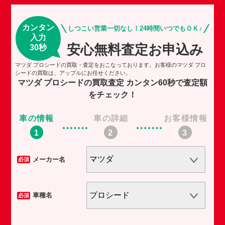
カンタン
しつこい営業一切なし！24時間いつでもＯＫ♪
入力
安心無料査定お申込み
30秒
マツダ プロシードの買取・査定をおこなっております。お客様のマツダ プロ
シードの買取は、アップルにお任せください。
マツダ プロシードの買取査定
カンタン60秒で査定額
をチェック！
車の情報
車の詳細
お客様情報
車
メーカー名
必須
必須
車種名
必須
必須