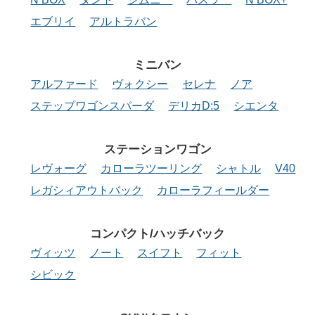
エブリイ
アルトラバン
ミニバン
アルファード
ヴォクシー
セレナ
ノア
ステップワゴンスパーダ
デリカD:5
シエンタ
ステーション
ワゴン
レヴォーグ
カローラツーリング
シャトル
V40
レガシィアウトバック
カローラフィールダー
コンパクト/
ハッチバック
ヴィッツ
ノート
スイフト
フィット
シビック