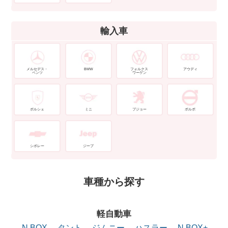
輸入車
メルセデス・
BMW
フォルクス
アウディ
ベンツ
ワーゲン
ポルシェ
ミニ
プジョー
ボルボ
シボレー
ジープ
車種から探す
軽自動車
N BOX
タント
ジムニー
ハスラー
N BOX+