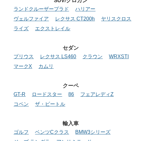
SUV/クロカン
ランドクルーザープラド
ハリアー
ヴェルファイア
レクサス CT200h
ヤリスクロス
ライズ
エクストレイル
セダン
プリウス
レクサス LS460
クラウン
WRXSTI
マークX
カムリ
クーペ
GT-R
ロードスター
86
フェアレディZ
コペン
ザ・ビートル
輸入車
ゴルフ
ベンツCクラス
BMW3シリーズ