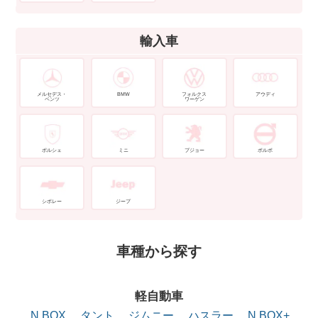
輸入車
メルセデス・
BMW
フォルクス
アウディ
ベンツ
ワーゲン
ポルシェ
ミニ
プジョー
ボルボ
シボレー
ジープ
車種から探す
軽自動車
N BOX
タント
ジムニー
ハスラー
N BOX+