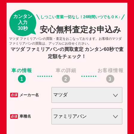
カンタン
しつこい営業一切なし！24時間いつでもＯＫ♪
入力
安心無料査定お申込み
30秒
マツダ ファミリアバンの買取・査定をおこなっております。お客様のマツダ
ファミリアバンの買取は、アップルにお任せください。
マツダ ファミリアバンの買取査定
カンタン60秒で査
定額をチェック！
車の情報
車の詳細
お客様情報
車
メーカー名
必須
必須
車種名
必須
必須