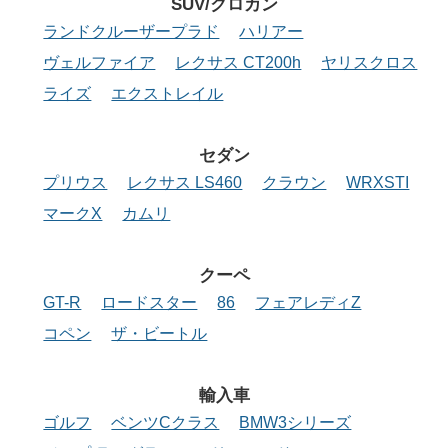
SUV/クロカン
ランドクルーザープラド
ハリアー
ヴェルファイア
レクサス CT200h
ヤリスクロス
ライズ
エクストレイル
セダン
プリウス
レクサス LS460
クラウン
WRXSTI
マークX
カムリ
クーペ
GT-R
ロードスター
86
フェアレディZ
コペン
ザ・ビートル
輸入車
ゴルフ
ベンツCクラス
BMW3シリーズ