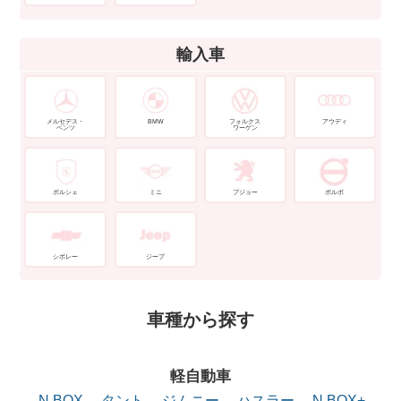
輸入車
メルセデス・
BMW
フォルクス
アウディ
ベンツ
ワーゲン
ポルシェ
ミニ
プジョー
ボルボ
シボレー
ジープ
車種から探す
軽自動車
N BOX
タント
ジムニー
ハスラー
N BOX+