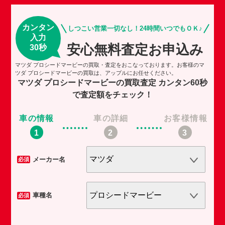
カンタン
しつこい営業一切なし！24時間いつでもＯＫ♪
入力
安心無料査定お申込み
30秒
マツダ プロシードマービーの買取・査定をおこなっております。お客様のマ
ツダ プロシードマービーの買取は、アップルにお任せください。
マツダ プロシードマービーの買取査定
カンタン60秒
で査定額をチェック！
車の情報
車の詳細
お客様情報
車
メーカー名
必須
必須
車種名
必須
必須