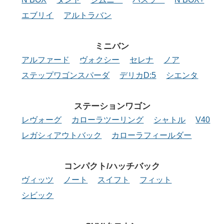
エブリイ
アルトラバン
ミニバン
アルファード
ヴォクシー
セレナ
ノア
ステップワゴンスパーダ
デリカD:5
シエンタ
ステーション
ワゴン
レヴォーグ
カローラツーリング
シャトル
V40
レガシィアウトバック
カローラフィールダー
コンパクト/
ハッチバック
ヴィッツ
ノート
スイフト
フィット
シビック