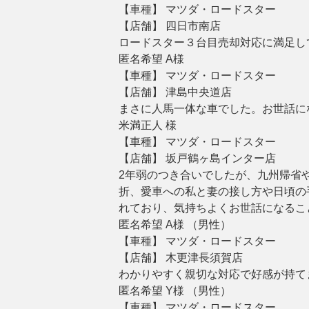
【車種】 マツダ・ロードスター
【店舗】 四日市南店
ロードスター３台目売却対応に満足し
匿名希望 A様
【車種】 マツダ・ロードスター
【店舗】 津島中央道店
まさに人馬一体な車でした。お世話に
米満正人 様
【車種】 マツダ・ロードスター
【店舗】 坂戸鶴ヶ島インター店
2年弱のつき合いでしたが、九州帰省
折、愛車への私と妻の接し方や日頃の
れており、気持ちよくお世話になるこ
匿名希望 A様 （男性）
【車種】 マツダ・ロードスター
【店舗】 木更津長須賀店
わかりやすく親切な対応で好感が持て
匿名希望 Y様 （男性）
【車種】 マツダ・ロードスター