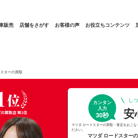
車販売
店舗をさがす
お客様の声
お役立ちコンテンツ
ドスターの買取
しつ
カンタン
入力
安
30秒
マツダ ロードスターの買取・査定をおこな
ださい。
マツダ ロードスター