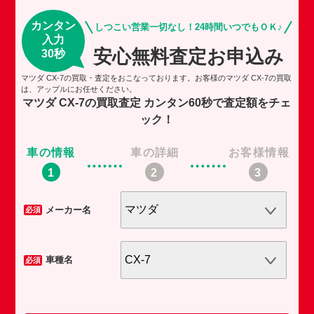
カンタン
しつこい営業一切なし！24時間いつでもＯＫ♪
入力
安心無料査定お申込み
30秒
マツダ CX-7の買取・査定をおこなっております。お客様のマツダ CX-7の買取
は、アップルにお任せください。
マツダ CX-7の買取査定
カンタン60秒で査定額をチェ
ック！
車の情報
車の詳細
お客様情報
車
メーカー名
必須
必須
車種名
必須
必須
任