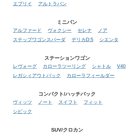
エブリイ
アルトラバン
ミニバン
アルファード
ヴォクシー
セレナ
ノア
ステップワゴンスパーダ
デリカD:5
シエンタ
ステーション
ワゴン
レヴォーグ
カローラツーリング
シャトル
V40
レガシィアウトバック
カローラフィールダー
コンパクト/
ハッチバック
ヴィッツ
ノート
スイフト
フィット
シビック
SUV/クロカン