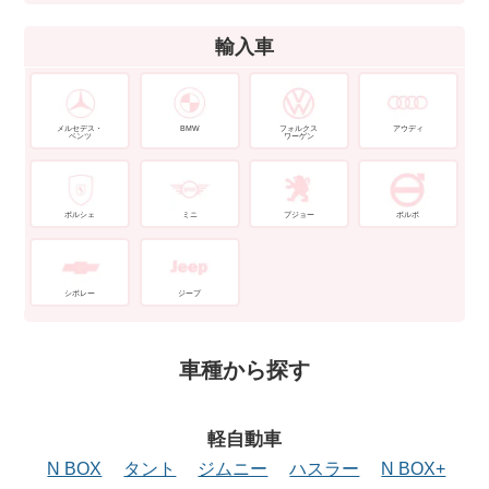
輸入車
メルセデス・
BMW
フォルクス
アウディ
ベンツ
ワーゲン
ポルシェ
ミニ
プジョー
ボルボ
シボレー
ジープ
車種から探す
軽自動車
N BOX
タント
ジムニー
ハスラー
N BOX+