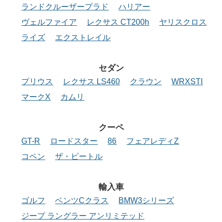
ランドクルーザープラド
ハリアー
ヴェルファイア
レクサス CT200h
ヤリスクロス
ライズ
エクストレイル
セダン
プリウス
レクサス LS460
クラウン
WRXSTI
マークX
カムリ
クーペ
GT-R
ロードスター
86
フェアレディZ
コペン
ザ・ビートル
輸入車
ゴルフ
ベンツCクラス
BMW3シリーズ
ジープ ラングラー アンリミテッド