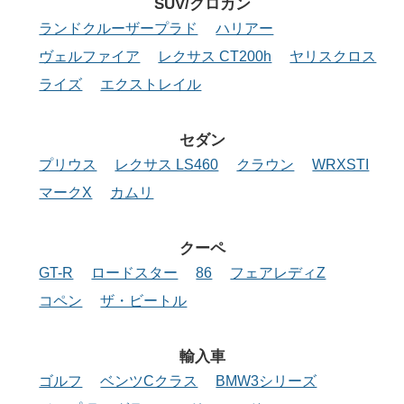
SUV/クロカン
ランドクルーザープラド
ハリアー
ヴェルファイア
レクサス CT200h
ヤリスクロス
ライズ
エクストレイル
セダン
プリウス
レクサス LS460
クラウン
WRXSTI
マークX
カムリ
クーペ
GT-R
ロードスター
86
フェアレディZ
コペン
ザ・ビートル
輸入車
ゴルフ
ベンツCクラス
BMW3シリーズ