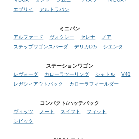
エブリイ
アルトラバン
ミニバン
アルファード
ヴォクシー
セレナ
ノア
ステップワゴンスパーダ
デリカD:5
シエンタ
ステーション
ワゴン
レヴォーグ
カローラツーリング
シャトル
V40
レガシィアウトバック
カローラフィールダー
コンパクト/
ハッチバック
ヴィッツ
ノート
スイフト
フィット
シビック