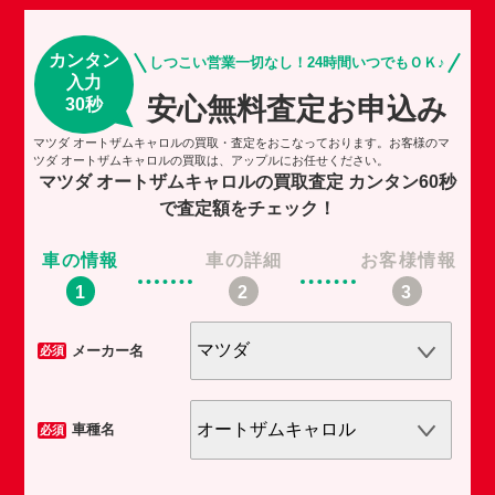
カンタン
しつこい営業一切なし！24時間いつでもＯＫ♪
入力
安心無料査定お申込み
30秒
マツダ オートザムキャロルの買取・査定をおこなっております。お客様のマ
ツダ オートザムキャロルの買取は、アップルにお任せください。
マツダ オートザムキャロルの買取査定
カンタン60秒
で査定額をチェック！
車の情報
車の詳細
お客様情報
車
メーカー名
必須
必須
車種名
必須
必須