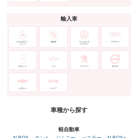
輸入車
メルセデス・
BMW
フォルクス
アウディ
ベンツ
ワーゲン
ポルシェ
ミニ
プジョー
ボルボ
シボレー
ジープ
車種から探す
軽自動車
N BOX
タント
ジムニー
ハスラー
N BOX+