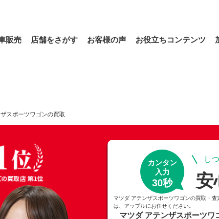
車販売
店舗をさがす
お客様の声
お役立ちコンテンツ
ンザスポーツワゴンの買取
しつ
カンタン
入力
安
30秒
マツダ アテンザスポーツワゴンの買取・査
は、アップルにお任せください。
マツダ アテンザスポーツワ