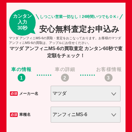
カンタン
しつこい営業一切なし！24時間いつでもＯＫ♪
入力
安心無料査定お申込み
30秒
マツダ アンフィニMS-6の買取・査定をおこなっております。お客様のマツダ
アンフィニMS-6の買取は、アップルにお任せください。
マツダ アンフィニMS-6の買取査定
カンタン60秒で査
定額をチェック！
車の情報
車の詳細
お客様情報
車
メーカー名
必須
必須
車種名
必須
必須