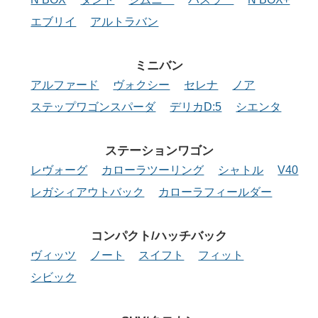
エブリイ
アルトラバン
ミニバン
アルファード
ヴォクシー
セレナ
ノア
ステップワゴンスパーダ
デリカD:5
シエンタ
ステーション
ワゴン
レヴォーグ
カローラツーリング
シャトル
V40
レガシィアウトバック
カローラフィールダー
コンパクト/
ハッチバック
ヴィッツ
ノート
スイフト
フィット
シビック