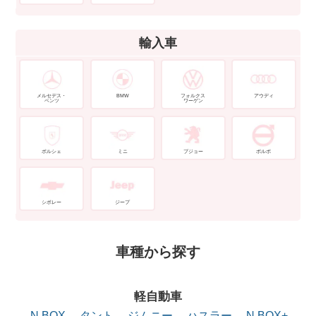
輸入車
メルセデス・
BMW
フォルクス
アウディ
ベンツ
ワーゲン
ポルシェ
ミニ
プジョー
ボルボ
シボレー
ジープ
車種から探す
軽自動車
N BOX
タント
ジムニー
ハスラー
N BOX+