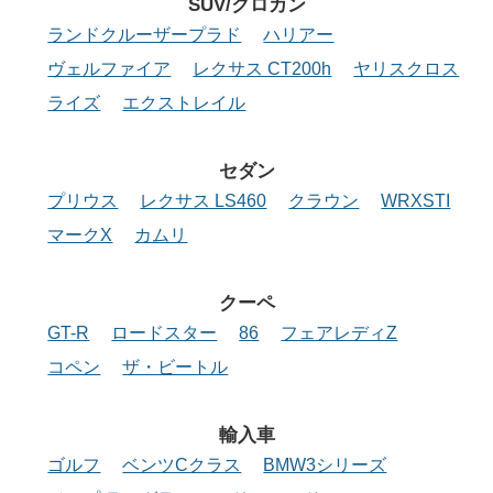
SUV/クロカン
ランドクルーザープラド
ハリアー
ヴェルファイア
レクサス CT200h
ヤリスクロス
ライズ
エクストレイル
セダン
プリウス
レクサス LS460
クラウン
WRXSTI
マークX
カムリ
クーペ
GT-R
ロードスター
86
フェアレディZ
コペン
ザ・ビートル
輸入車
ゴルフ
ベンツCクラス
BMW3シリーズ