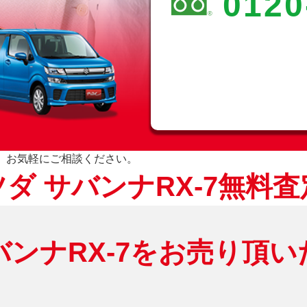
0120
却、お気軽にご相談ください。
ダ サバンナRX-7無料
ンナRX-7をお売り頂