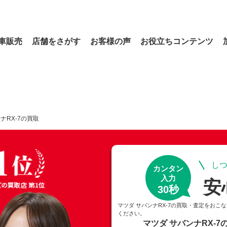
車販売
店舗をさがす
お客様の声
お役立ちコンテンツ
ナRX-7の買取
しつ
カンタン
入力
安
30秒
マツダ サバンナRX-7の買取・査定をおこ
ください。
マツダ サバンナRX-