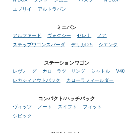
エブリイ
アルトラバン
ミニバン
アルファード
ヴォクシー
セレナ
ノア
ステップワゴンスパーダ
デリカD:5
シエンタ
ステーション
ワゴン
レヴォーグ
カローラツーリング
シャトル
V40
レガシィアウトバック
カローラフィールダー
コンパクト/
ハッチバック
ヴィッツ
ノート
スイフト
フィット
シビック