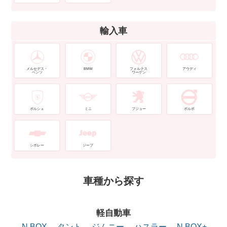
輸入車
メルセデス・
BMW
フォルクス
アウディ
ベンツ
ワーゲン
ポルシェ
ミニ
プジョー
ボルボ
シボレー
ジープ
車種から探す
軽自動車
N BOX
タント
ジムニー
ハスラー
N BOX+