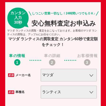
カンタン
しつこい営業一切なし！24時間いつでもＯＫ♪
入力
安心無料査定お申込み
30秒
マツダ ランティスの買取・査定をおこなっております。お客様のマツダ ラン
ティスの買取は、アップルにお任せください。
マツダ ランティスの買取査定
カンタン60秒で査定額
をチェック！
車の情報
車の詳細
お客様情報
車
メーカー名
必須
必須
車種名
必須
必須