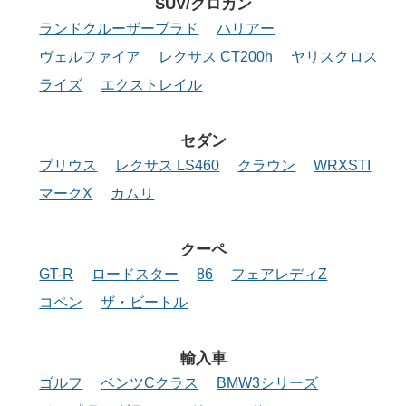
SUV/クロカン
ランドクルーザープラド
ハリアー
ヴェルファイア
レクサス CT200h
ヤリスクロス
ライズ
エクストレイル
セダン
プリウス
レクサス LS460
クラウン
WRXSTI
マークX
カムリ
クーペ
GT-R
ロードスター
86
フェアレディZ
コペン
ザ・ビートル
輸入車
ゴルフ
ベンツCクラス
BMW3シリーズ