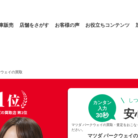
車販売
店舗をさがす
お客様の声
お役立ちコンテンツ
クウェイの買取
しつ
カンタン
入力
安
30秒
マツダ パークウェイの買取・査定をおこな
ださい。
マツダ パークウェイ