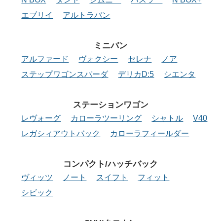
エブリイ
アルトラバン
ミニバン
アルファード
ヴォクシー
セレナ
ノア
ステップワゴンスパーダ
デリカD:5
シエンタ
ステーション
ワゴン
レヴォーグ
カローラツーリング
シャトル
V40
レガシィアウトバック
カローラフィールダー
コンパクト/
ハッチバック
ヴィッツ
ノート
スイフト
フィット
シビック