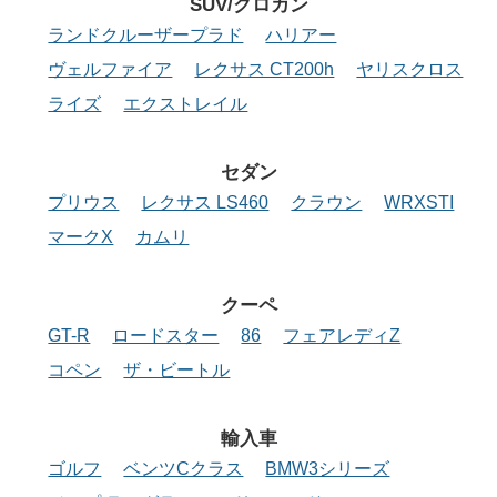
SUV/クロカン
ランドクルーザープラド
ハリアー
ヴェルファイア
レクサス CT200h
ヤリスクロス
ライズ
エクストレイル
セダン
プリウス
レクサス LS460
クラウン
WRXSTI
マークX
カムリ
クーペ
GT-R
ロードスター
86
フェアレディZ
コペン
ザ・ビートル
輸入車
ゴルフ
ベンツCクラス
BMW3シリーズ