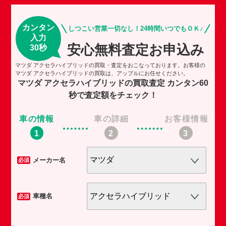
カンタン
しつこい営業一切なし！24時間いつでもＯＫ♪
入力
安心無料査定お申込み
30秒
マツダ アクセラハイブリッドの買取・査定をおこなっております。お客様の
マツダ アクセラハイブリッドの買取は、アップルにお任せください。
マツダ アクセラハイブリッドの買取査定
カンタン60
秒で査定額をチェック！
車の情報
車の詳細
お客様情報
車
メーカー名
必須
必須
車種名
必須
必須