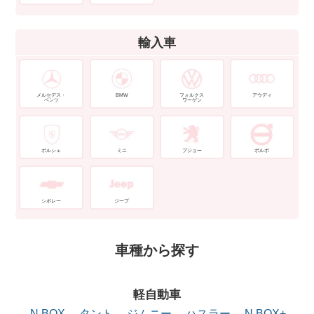
輸入車
メルセデス・
BMW
フォルクス
アウディ
ベンツ
ワーゲン
ポルシェ
ミニ
プジョー
ボルボ
シボレー
ジープ
車種から探す
軽自動車
N BOX
タント
ジムニー
ハスラー
N BOX+