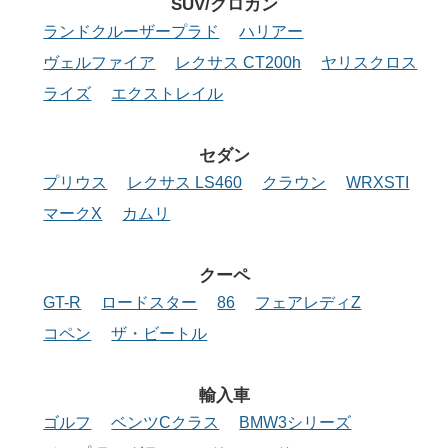
SUV/クロカン
ランドクルーザープラド
ハリアー
ヴェルファイア
レクサス CT200h
ヤリスクロス
ライズ
エクストレイル
セダン
プリウス
レクサス LS460
クラウン
WRXSTI
マークX
カムリ
クーペ
GT-R
ロードスター
86
フェアレディZ
コペン
ザ・ビートル
輸入車
ゴルフ
ベンツCクラス
BMW3シリーズ