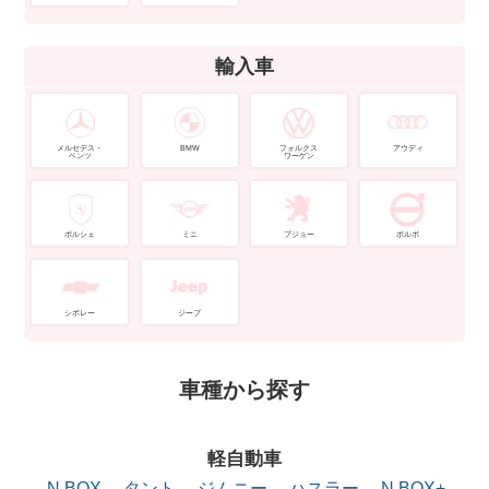
輸入車
メルセデス・
BMW
フォルクス
アウディ
ベンツ
ワーゲン
ポルシェ
ミニ
プジョー
ボルボ
シボレー
ジープ
車種から探す
軽自動車
N BOX
タント
ジムニー
ハスラー
N BOX+