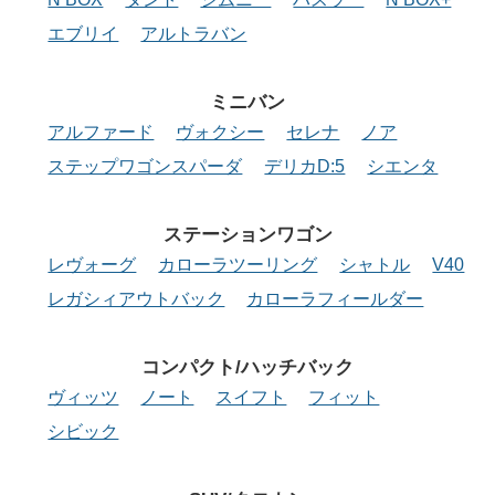
エブリイ
アルトラバン
ミニバン
アルファード
ヴォクシー
セレナ
ノア
ステップワゴンスパーダ
デリカD:5
シエンタ
ステーション
ワゴン
レヴォーグ
カローラツーリング
シャトル
V40
レガシィアウトバック
カローラフィールダー
コンパクト/
ハッチバック
ヴィッツ
ノート
スイフト
フィット
シビック