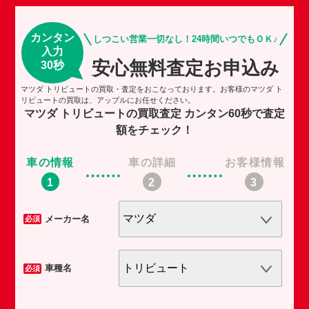
カンタン
しつこい営業一切なし！24時間いつでもＯＫ♪
入力
安心無料査定お申込み
30秒
マツダ トリビュートの買取・査定をおこなっております。お客様のマツダ ト
リビュートの買取は、アップルにお任せください。
マツダ トリビュートの買取査定
カンタン60秒で査定
額をチェック！
車の情報
車の詳細
お客様情報
車
メーカー名
必須
必須
車種名
必須
必須