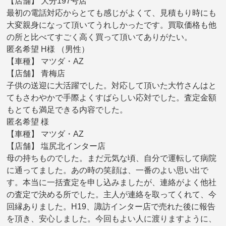
【店舗】 大分197号店
最初の電話対応からとても感じがよくて、見積もり時にも
大変親身になって頂いてうれしかったです。買取価格も他
の所と比べてすごく高く買って頂いてありがたい。
匿名希望 H様 （男性）
【車種】 マツダ・AZ
【店舗】 青梅店
子供の送迎に大活躍でした。対応して頂いた大竹さんはと
てもさわやかで手際よくすばらしい応対でした。査定金額
もとても満足できる内容でした。
匿名希望 様
【車種】 マツダ・AZ
【店舗】 塩尻北インター店
母の持ちものでした。まだ元気な頃、自分で運転して病院
に通ってました。あの時の笑顔は、一番のよい思い出で
す。本当に一括査定を申し込みましたが、連絡がよく他社
の査定で決める所でした。主人が連絡を取ってくれて、今
回縁ありました。H19、諏訪インター店で売れた後に報告
を頂き、安心しました。今回もよい人に渡りますように、