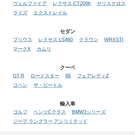
ヴェルファイア
レクサス CT200h
ヤリスクロス
ライズ
エクストレイル
セダン
プリウス
レクサス LS460
クラウン
WRXSTI
マークX
カムリ
クーペ
GT-R
ロードスター
86
フェアレディZ
コペン
ザ・ビートル
輸入車
ゴルフ
ベンツCクラス
BMW3シリーズ
ジープ ラングラー アンリミテッド