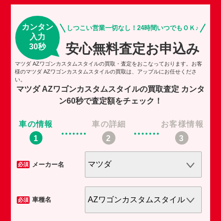
カンタン
しつこい営業一切なし！24時間いつでもＯＫ♪
入力
安心無料査定お申込み
30秒
マツダ AZワゴンカスタムスタイルの買取・査定をおこなっております。お客
様のマツダ AZワゴンカスタムスタイルの買取は、アップルにお任せくださ
い。
マツダ AZワゴンカスタムスタイルの買取査定
カンタ
ン60秒で査定額をチェック！
車の情報
車の詳細
お客様情報
車
メーカー名
必須
必須
車種名
必須
必須