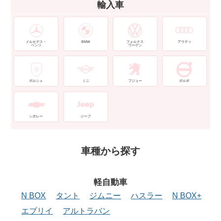
輸入車
メルセデス・
BMW
フォルクス
アウディ
ベンツ
ワーゲン
ポルシェ
ミニ
プジョー
ボルボ
シボレー
ジープ
車種から探す
軽自動車
N BOX
タント
ジムニー
ハスラー
N BOX+
エブリイ
アルトラバン