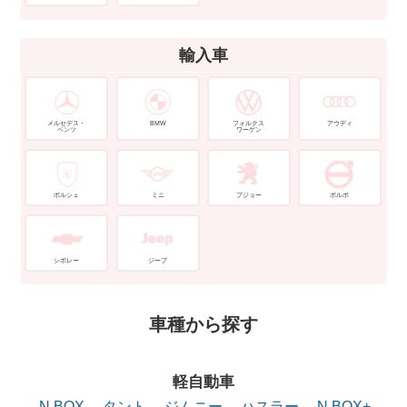
輸入車
メルセデス・
BMW
フォルクス
アウディ
ベンツ
ワーゲン
ポルシェ
ミニ
プジョー
ボルボ
シボレー
ジープ
車種から探す
軽自動車
N BOX
タント
ジムニー
ハスラー
N BOX+