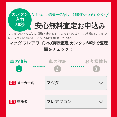
カンタン
しつこい営業一切なし！24時間いつでもＯＫ♪
入力
安心無料査定お申込み
30秒
マツダ フレアワゴンの買取・査定をおこなっております。お客様のマツダ フ
レアワゴンの買取は、アップルにお任せください。
マツダ フレアワゴンの買取査定
カンタン60秒で査定
額をチェック！
車の情報
車の詳細
お客様情報
車
メーカー名
必須
必須
車種名
必須
必須