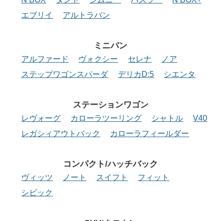
エブリイ
アルトラバン
ミニバン
アルファード
ヴォクシー
セレナ
ノア
ステップワゴンスパーダ
デリカD:5
シエンタ
ステーション
ワゴン
レヴォーグ
カローラツーリング
シャトル
V40
レガシィアウトバック
カローラフィールダー
コンパクト/
ハッチバック
ヴィッツ
ノート
スイフト
フィット
シビック